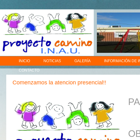
INICIO
NOTICIAS
GALERÍA
INFORMACIÓN DE 
CONTACTO
Comenzamos la atencion presencial!!
PA
OB