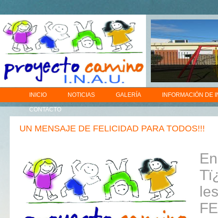
INICIO
NOTICIAS
GALERÍA
INFORMACIÓN DE 
CONTACTO
UN MENSAJE DE FELICIDAD PARA TODOS!!!
En
Tï
le
FE