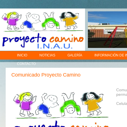
INICIO
NOTICIAS
GALERÍA
INFORMACIÓN DE 
CONTACTO
Comunicado Proyecto Camino
Comun
perma
Celul